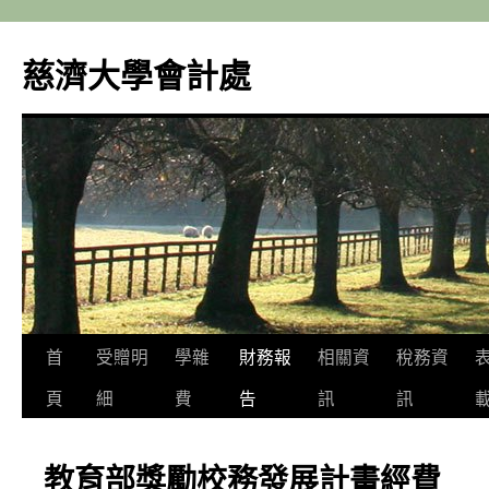
跳
至
慈濟大學會計處
主
要
內
容
首
受贈明
學雜
財務報
相關資
稅務資
頁
細
費
告
訊
訊
教育部獎勵校務發展計畫經費